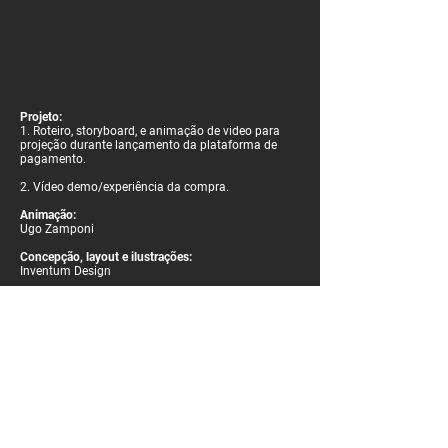
Projeto:
1. Roteiro, storyboard, e animação de video para
projeção durante lançamento da plataforma de
pagamento.
2.
Vídeo
demo/experiência da compra.
Animação:
Ugo Zamponi
Concepção, layout e ilustrações:
Inventum Design
Período:
2019
Páginas
motion design
identidade visual
contato
política de privacidade
casy menezes