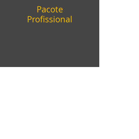
Pacote
Profissional
Criação ou Redesign do Logotipo
Definição de Cores Institucionais
Escolha de Tipografias
Adaptação para Redes Sociais
Modelo de Documentos