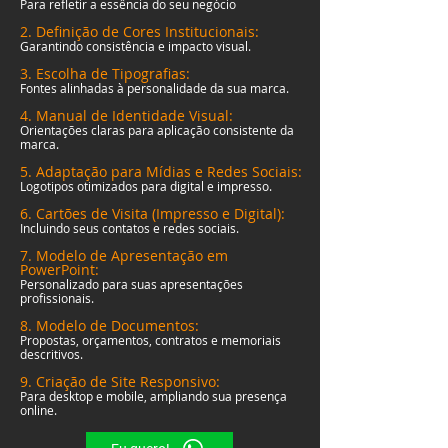
Para refletir a essência do seu negócio
2. Definição de Cores Institucionais:
Garantindo consistência e impacto visual.
3. Escolha de Tipografias:
Fontes alinhadas à personalidade da sua marca.
4. Manual de Identidade Visual:
Orientações claras para aplicação consistente da
marca.
5. Adaptação para Mídias e Redes Sociais:
Logotipos otimizados para digital e impresso.
6. Cartões de Visita (Impresso e Digital):
Incluindo seus contatos e redes sociais.
7. Modelo de Apresentação em
PowerPoint:
Personalizado para suas apresentações
profissionais.
8. Modelo de Documentos:
Propostas, orçamentos, contratos e memoriais
descritivos.
9. Criação de Site Responsivo:
Para desktop e mobile, ampliando sua presença
online.