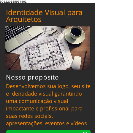
505220185937861
Identidade Visual
para
Arquitetos
Nosso propósito
Desenvolvemos sua logo, seu site
e identidade visual garantindo
uma comunicação visual
impactante e profissional para
suas redes sociais,
apresentações, eventos e vídeos.