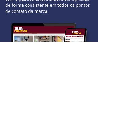
de forma consistente em todos os pontos
de contato da marca.
Criação de Site Responsivo:
Para desktop e mobile, ampliando sua
presença online.
A identidade visual
pode incluir: